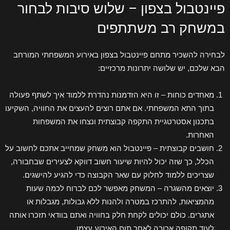
פיינטבול בצפון – שלוש סיבות לבחור
במשחק רב משתתפים
לבחירה להשכיר מתחם פיינטבול בצפון באירוע המשפחתי המורחב
הבא שלכם, יש שלושה יתרונות מרכזיים:
מאחדים כוחות – זו היא הזדמנות נהדרת ללמוד איך לשתף פעולה
בתוך התא המשפחתי. אם אתם רוצים להעצים את החוויה, השקיעו
בתכנון אסטרטגיית התקפה קבוצתית ונצחו את המשפחות
האחרות.
חושבים קבוצתית – פיינטבול הוא משחק שמחייב אתכם לחשוב על
הכלל, כך שזה יכול להיות שיעור חשוב דווקא לצעירים שבחבורה,
שצריכים ללמוד לחלוק עם שאר הקבוצה כדי להגיע להישגים.
יוצאים מהשגרה – המשחק מאפשר לכם לברוח לכמה שעות
מהמציאות, להתרכז במטרה ולהנות ללא גבולות, מגבלות או
אתגרים. כולם יכולים לקחת חלק בחוויה ואתם בוודאי תזכרו אותה
לעוד תקופה ארוכה לאחר תום האירוע עצמו.