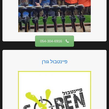
054-304-6916‏
פיינטבול גורן